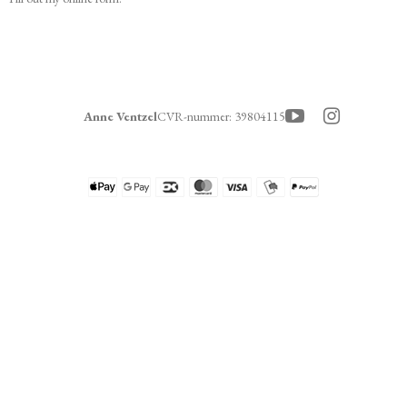
Anne Ventzel
CVR-nummer
:
39804115