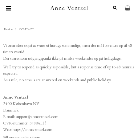
Forside
CONTACT
Vi bestræber os på at svare så hurtigt som muligt, men der må forventes op til 48
timers svartid.
Der svares som udgangspunkt ikke på mails i weekender og på helligdage.
We'll try to respond as quickly as possible, but a response time of up to 48 hours is
expected.
As a rule, no emails are answered on weekends and public holidays.
---
Anne Ventzel
2400 København NV
Danmark
E-mail:
support@anneventzel.com
CVR-nummer: 39804115
Web:
https://anneventzel.com
Fill out my
online form
.