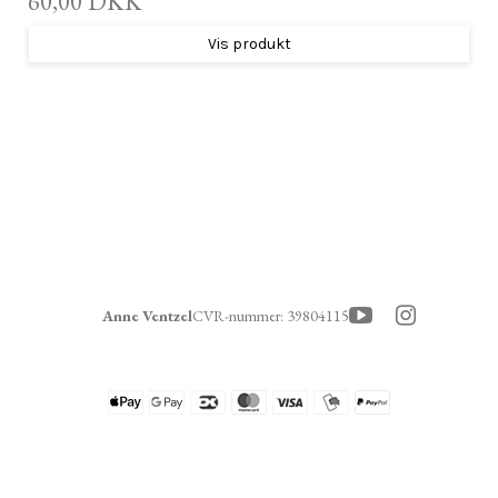
60,00 DKK
Vis produkt
Anne Ventzel
CVR-nummer
:
39804115