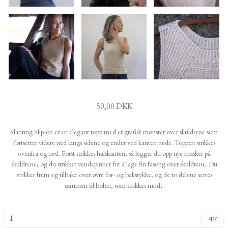
50,00 DKK
Slanting Slip-on er en elegant topp med et grafisk mønster over skuldrene som
fortsetter videre ned langs sidene og ender ved kanten nede. Toppen strikkes
ovenfra og ned. Først strikkes halskanten, så legger du opp nye masker på
skuldrene, og du strikker vendepinner for å lage fin fasong over skuldrene. Du
strikker frem og tilbake over øvre for- og bakstykke, og de to delene settes
sammen til bolen, som strikkes rundt.
qty