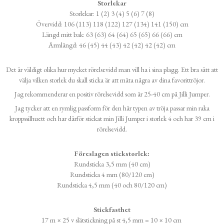
Storlekar
Storlekar: 1 (2) 3 (4) 5 (6) 7 (8)
Övervidd: 106 (113) 118 (122) 127 (134) 141 (150) cm
Längd mitt bak: 63 (63) 64 (64) 65 (65) 66 (66) cm
Ärmlängd: 46 (45) 44 (43) 42 (42) 42 (42) cm
Det är väldigt olika hur mycket rörelsevidd man vill ha i sina plagg. Ett bra sätt att
välja vilken storlek du skall sticka är att mäta några av dina favorittröjor.
Jag rekommenderar en positiv rörelsevidd som är 25-40 cm på Jilli Jumper.
Jag tycker att en rymlig passform för den här typen av tröja passar min raka
kroppssilhuett och har därför stickat min Jilli Jumper i storlek 4 och har 39 cm i
rörelsevidd.
Föreslagen stickstorlek:
Rundsticka 3,5 mm (40 cm)
Rundsticka 4 mm (80/120 cm)
Rundsticka 4,5 mm (40 och 80/120 cm)
Stickfasthet
17 m × 25 v slätstickning på st 4,5 mm = 10 × 10 cm