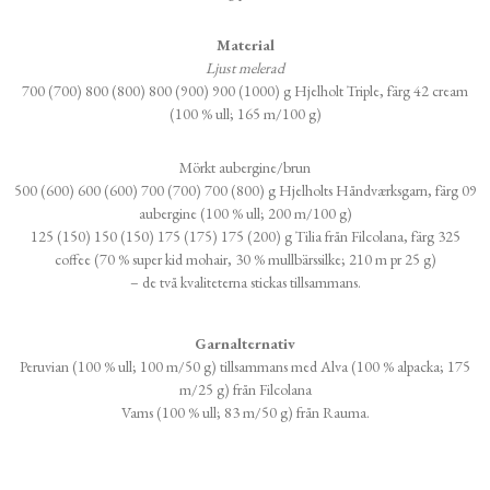
Material
Ljust melerad
700 (700) 800 (800) 800 (900) 900 (1000) g Hjelholt Triple, färg 42 cream
(100 % ull; 165 m/100 g)
Mörkt aubergine/brun
500 (600) 600 (600) 700 (700) 700 (800) g Hjelholts Håndværksgarn, färg 09
aubergine (100 % ull; 200 m/100 g)
125 (150) 150 (150) 175 (175) 175 (200) g Tilia från Filcolana, färg 325
coffee (70 % super kid mohair, 30 % mullbärssilke; 210 m pr 25 g)
– de två kvaliteterna stickas tillsammans.
Garnalternativ
Peruvian (100 % ull; 100 m/50 g) tillsammans med Alva (100 % alpacka; 175
m/25 g) från Filcolana
Vams (100 % ull; 83 m/50 g) från Rauma.