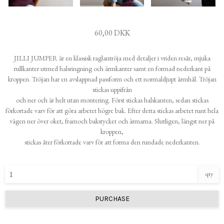
60,00 DKK
JILLI JUMPER är en klassisk raglantröja med detaljer i vriden resår, mjuka
rullkanter utmed halsringning och ärmkanter samt en formad nederkant på
kroppen. Tröjan har en avslappnad passform och ett normaldjupt ärmhål. Tröjan
stickas uppifrån
och ner och är helt utan montering. Först stickas halskanten, sedan stickas
förkortade varv för att göra arbetet högre bak. Efter detta stickas arbetet runt hela
vägen ner över oket, framoch bakstycket och ärmarna. Slutligen, längst ner på
kroppen,
stickas åter förkortade varv för att forma den rundade nederkanten.
qty
PURCHASE