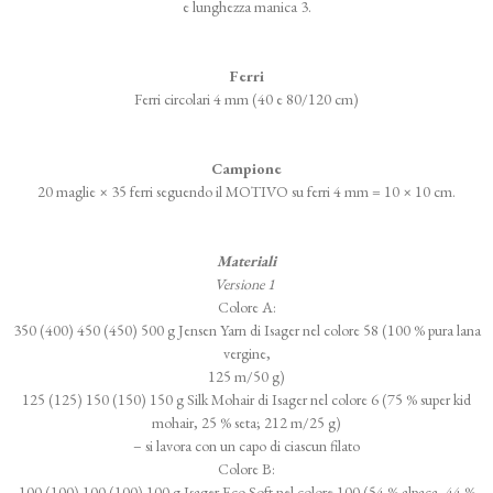
e lunghezza manica 3.
Ferri
Ferri circolari 4 mm (40 e 80/120 cm)
Campione
20 maglie × 35 ferri seguendo il MOTIVO su ferri 4 mm = 10 × 10 cm.
Materiali
Versione 1
Colore A:
350 (400) 450 (450) 500 g Jensen Yarn di Isager nel colore 58 (100 % pura lana
vergine,
125 m/50 g)
125 (125) 150 (150) 150 g Silk Mohair di Isager nel colore 6 (75 % super kid
mohair, 25 % seta; 212 m/25 g)
– si lavora con un capo di ciascun filato
Colore B:
100 (100) 100 (100) 100 g Isager Eco Soft nel colore 100 (54 % alpaca, 44 %