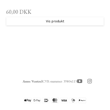
60,00 DKK
Vis produkt
Anne Ventzel
CVR-nummer
:
39804115