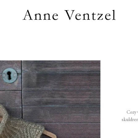
Cozy 
skuldren