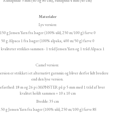
Rundpinde 5 mm (40 og 80 cm), rundpind 4 mm (40 cm)
Materialer
Lys version:
150 g Jensen Yarn fra Isager (100% uld; 250 m/100 g) farve 0
50 g Alpaca 1 fra Isager (100% alpaka; 400 m/50 g) farve 0
 kvaliteter strikkes sammen - 1 tråd Jensen Yarn og 1 tråd Alpaca 1
Camel version:
rsion er strikket i et alternativt garnmix og bliver derfor lidt bredere
end den lyse version.
kefasthed: 18 m og 26 p i MØNSTER på p 5 mm med 1 tråd af hver
kvalitet holdt sammen = 10 x 10 cm
Bredde: 35 cm
150 g Jensen Yarn fra Isager (100% uld; 250 m/100 g) farve 8S