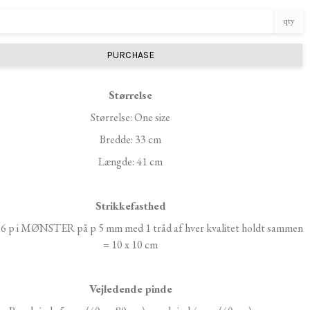
qty
PURCHASE
Størrelse
Størrelse: One size
Bredde: 33 cm
Længde: 41 cm
Strikkefasthed
26 p i MØNSTER på p 5 mm med 1 tråd af hver kvalitet holdt sammen
= 10 x 10 cm
Vejledende pinde