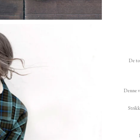
De to
Denne ve
Strik