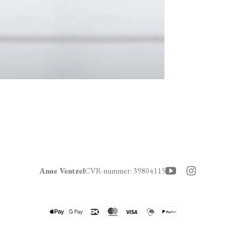
Anne Ventzel
CVR-nummer
:
39804115