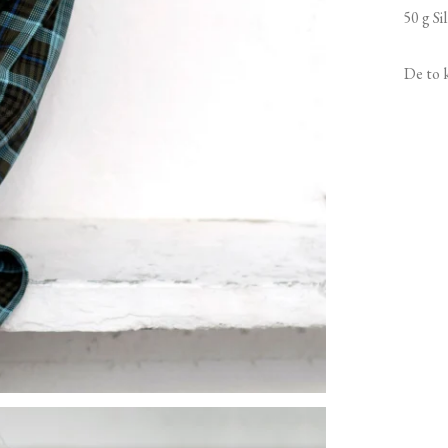
50 g Si
De to k