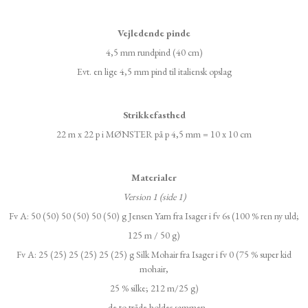
Vejledende pinde
4,5 mm rundpind (40 cm)
Evt. en lige 4,5 mm pind til italiensk opslag
Strikkefasthed
22 m x 22 p i MØNSTER på p 4,5 mm = 10 x 10 cm
Materialer
Version 1 (side 1)
Fv A: 50 (50) 50 (50) 50 (50) g Jensen Yarn fra Isager i fv 6s (100 % ren ny uld;
125 m / 50 g)
Fv A: 25 (25) 25 (25) 25 (25) g Silk Mohair fra Isager i fv 0 (75 % super kid
mohair,
25 % silke; 212 m/25 g)
- de to tråde holdes sammen