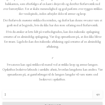
halskanten, som efterfølges af en kant i drejet rib og derefter flerfarvestrik ned
over bærestykket. For at skabe rummelighed og god pasform over ryggen strikkes
der vendepinde, inden arbejdet deles til ærmer og krop.
Det flerfarvede mønster strikkes fra retsiden, og derfor kan denne sweater være et
godt sted at begynde, hvis du ikke har den store erfaring med flerfarvestrik.
Hvis du ønsker at lette lidt på sværhedsgraden, kan den italienske opslagning
erstattes af en almindelig opslagning. Vær dog opmærksom på, at den ikke bliver
for stram. Ligeledes kan den italienske aflukning også erstattes af en almindelig
aflukning.
♂
Sweateren kan også strikkes til mænd ved at strikke krop og ærmer længere.
Opskriften beskriver løbende i særskilte afsnit, hvordan længderne kan ændres. Vær
opmærksom på, at garnforbruget til de længere længder vil være større end
beskrevet i opskriften.
qty