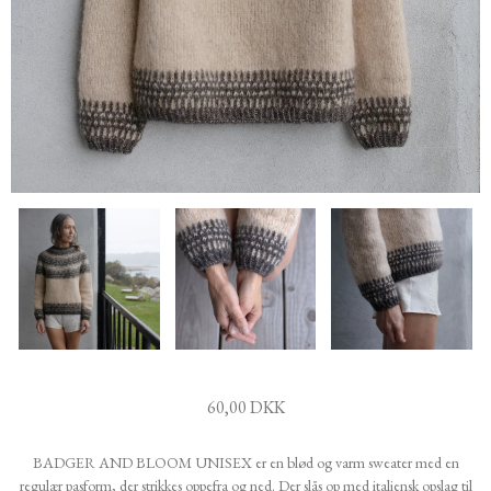
60,00 DKK
BADGER AND BLOOM UNISEX er en blød og varm sweater med en
regulær pasform, der strikkes oppefra og ned. Der slås op med italiensk opslag til