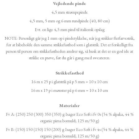
Vejledende pinde
4,5 mm strømpepinde
4,5 mm, 5 mm og 6 mm rundpinde (40, 80 cm)
Evt. en lige 4,5 mm pind til italiensk opslag
NOTE: Personligt går jeg 1 mm op i pindetykkelse, når jeg strikker flerfarvestrik,
for at bibeholde den samme strikkefasthed som i glatstrik. Det er forskelligt fra
person til person om strikkefastheden ændrer sig, så husk at det er en god ide at
strikke en prøve, før du går i gang med sweateren.
Strikkefasthed
16 m x 25 p i glatstrik på p 5 mm = 10 x 10 cm
16 m x 19 p i mønster på p 6 mm = 10 x 10 cm
Materialer
Fv A: (250) 250 (300) 350 (350) g Isager Eco Soft i fv 0s (54 % alpaka, 44 %
organic pima bomuld; 125 m/50 g)
Fv B: (150) 150 (150) 150 (200) g Isager Eco Soft i fv 4s (54 % alpaka, 44 %
organic pima bomuld; 125 m/50 g)