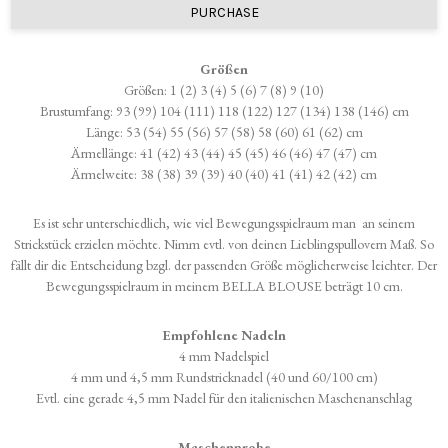
PURCHASE
Größen
Größen: 1 (2) 3 (4) 5 (6) 7 (8) 9 (10)
Brustumfang: 93 (99) 104 (111) 118 (122) 127 (134) 138 (146) cm
Länge: 53 (54) 55 (56) 57 (58) 58 (60) 61 (62) cm
Ärmellänge: 41 (42) 43 (44) 45 (45) 46 (46) 47 (47) cm
Ärmelweite: 38 (38) 39 (39) 40 (40) 41 (41) 42 (42) cm
Es ist sehr unterschiedlich, wie viel Bewegungsspielraum man an seinem
Strickstück erzielen möchte. Nimm evtl. von deinen Lieblingspullovern Maß. So
fällt dir die Entscheidung bzgl. der passenden Größe möglicherweise leichter. Der
Bewegungsspielraum in meinem BELLA BLOUSE beträgt 10 cm.
Empfohlene Nadeln
4 mm Nadelspiel
4 mm und 4,5 mm Rundstricknadel (40 und 60/100 cm)
Evtl. eine gerade 4,5 mm Nadel für den italienischen Maschenanschlag
Maschenprobe