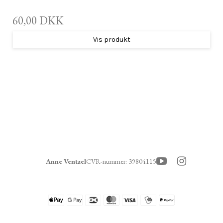
60,00 DKK
Vis produkt
Anne Ventzel
CVR-nummer
:
39804115